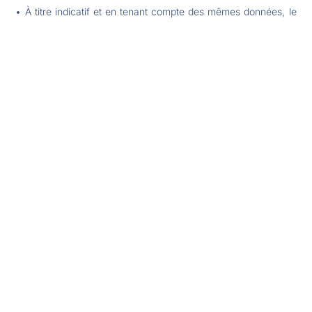
• À titre indicatif et en tenant compte des mêmes données, le
coût de la déperdition énergétique concernant une installation
des années 70 avec fenêtres simple vitrage (Uw=6W/m2K)
s’élève à 210 €/mois et 291 €/mois sur les bases d’une
température extérieure de -10 °C !
Partager l'article :
Les articles
Pay by Phone Casino Not on