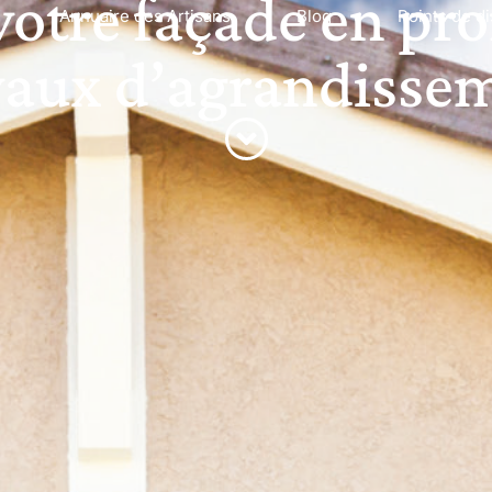
otre façade en pro
Annuaire des Artisans
Blog
Points de di
vaux d’agrandisse