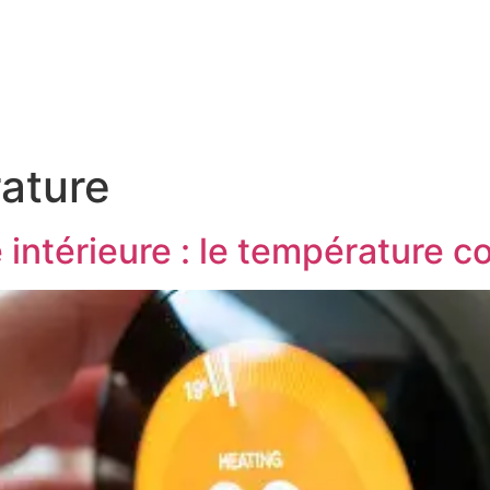
Annuaire des Artisans
Blog
Points de di
ature
 intérieure : le température 