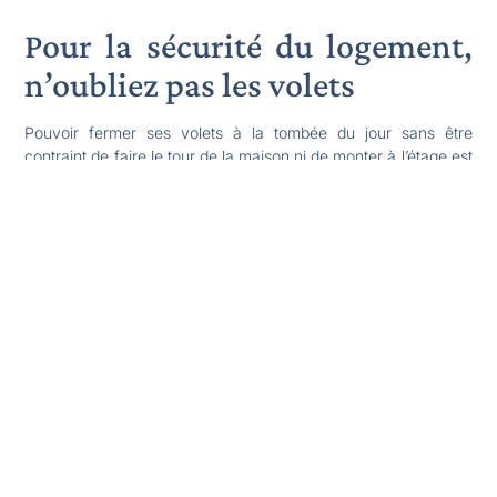
Pour la sécurité du logement,
n’oubliez pas les volets
Pouvoir fermer ses volets à la tombée du jour sans être
contraint de faire le tour de la maison ni de monter à l’étage est
évidemment pratique, notamment pour les jeunes parents très
affairés ou les personnes qui ont du mal à se déplacer. Être en
mesure de les actionner à distance présente également de
précieuses utilités.
Chacun sait qu’une maison dont les volets restent clos en
permanence plusieurs jours d’affilée attire particulièrement
l’attention des cambrioleurs. Pour déjouer leur intérêt et
assurer la sécurité du logement, on peut en programmer
l’ouverture et la fermeture. Il est également possible de
procéder à distance au moyen d’une application mobile. Cette
solution vous sera très utile les jours où vous rentrez plus tard
que prévu, ou les jours de grand soleil. Une simple
manipulation sur votre téléphone et voilà votre séjour ou votre