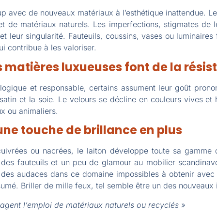
up avec de nouveaux matériaux à l’esthétique inattendue. L
et de matériaux naturels. Les imperfections, stigmates de 
 et leur singularité. Fauteuils, coussins, vases ou luminaires
i contribue à les valoriser.
s matières luxueuses font de la
résis
ogique et responsable, certains assument leur goût prono
e satin et la soie. Le velours se décline en couleurs vives et
ux ou animaliers.
 une touche de brillance en plus
cuivrées ou nacrées, le laiton développe toute sa gamme 
t des fauteuils et un peu de glamour au mobilier scandinav
 des audaces dans ce domaine impossibles à obtenir avec u
sumé. Briller de mille feux, tel semble être un des nouveaux 
ragent l’emploi de matériaux naturels ou recyclés »