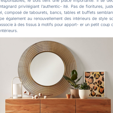
esponsables, le bois tient une place importante. Il se dé
agnard privilégiant l’authentic- ité. Pas de fioritures, just
nel, composé de tabourets, bancs, tables et buffets semblant 
e également au renouvellement des intérieurs de style scan
associe à des tissus à motifs pour apport- er un petit coup 
ntérieurs.