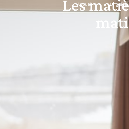
Les matiè
Accueil
Le guide
mati