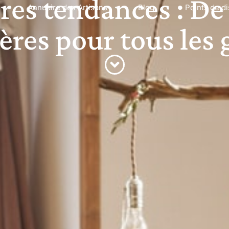
res tendances : De
Annuaire des Artisans
Blog
Points de di
ères pour tous les 