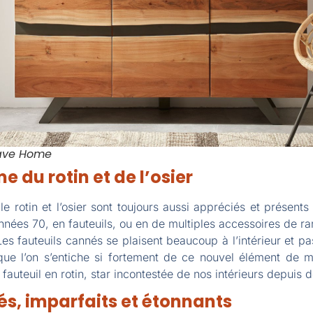
ave Home
me du rotin et de l’osier
 rotin et l’osier sont toujours aussi appréciés et présents p
s années 70, en fauteuils, ou en de multiples accessoires de 
es fauteuils cannés se plaisent beaucoup à l’intérieur et p
 que l’on s’entiche si fortement de ce nouvel élément de mo
fauteuil en rotin, star incontestée de nos intérieurs depuis d
és, imparfaits et étonnants