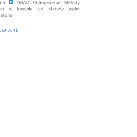
line
GRAĆ Содержимое Metody
łat w kasynie NV Metody wpłat
stępne
E LA SUITE
élécharger 1xbet pour
ndroid sur Play Store
 méthodes de
aiement et dépôts
apides
écharger 1xbet pour Android sur Play
ore : Guide complet pour les joueurs