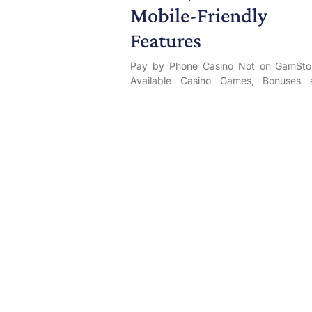
Mobile-Friendly
Features
Pay by Phone Casino Not on GamSto
Available Casino Games, Bonuses 
Mobile-Friendly Features
PL
Содержимое Pay by
LIRE LA SUITE
Kumar Siteleri Türki
– 7/24 Canlı Destek
Veren Online Kumar