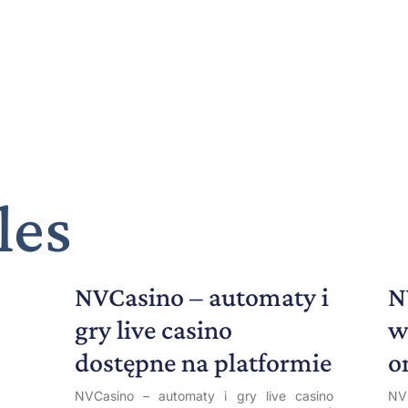
les
NVCasino – automaty i
N
gry live casino
w
dostępne na platformie
o
NVCasino – automaty i gry live casino
NV