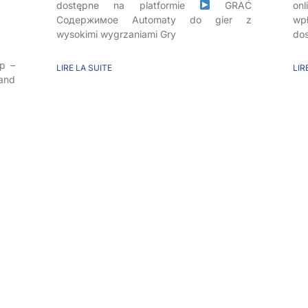
dostępne na platformie
GRAĆ
on
Содержимое Automaty do gier z
wp
wysokimi wygrzaniami Gry
do
p –
LIRE LA SUITE
LIR
and
AY
Spinfin Online Casino –
T
Complete Guide to
A
Games, Bonuses,
–
ye
Payments and Support
p
r
Spinfin Online Casino – Complete Guide to
Games, Bonuses, Payments and Support
Tél
PLAY Содержимое Spinfin Slot
St