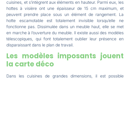
cuisines, et s’intègrent aux éléments en hauteur. Parmi eux, les
hottes à visière ont une épaisseur de 15 cm maximum, et
peuvent prendre place sous un élément de rangement. La
hotte escamotable est totalement invisible lorsqu’elle ne
fonctionne pas. Dissimulée dans un meuble haut, elle se met
en marche à l’ouverture du meuble. Il existe aussi des modèles
télescopiques, qui font totalement oublier leur présence en
disparaissant dans le plan de travail.
Les modèles imposants jouent
la carte déco
Dans les cuisines de grandes dimensions, il est possible
d’installer des modèles plus imposants, aux looks parfois
audacieux, leurs formes cylindriques, galbées ou pyramidales,
et leurs matériaux classiques, comme l’inox, ou plus
inattendus, comme le verre, en font de vrais éléments de
décoration. Du côté des dimensions, il existe des modèles en
60 cm, 90 cm, voire 120 cm, pour les modèles les plus
imposants. Il est conseillé de choisir une dimension supérieure
à celle de la table de cuisson pour assurer une absorption